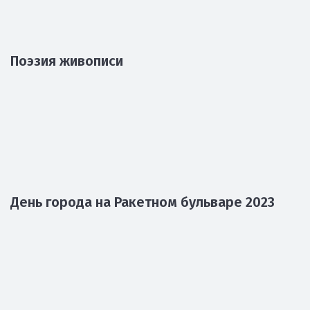
Депутатом Государственной думы
Федерального собрания Российской
Федерации В.И. Ресиным
Семинар "Методика проведения
патриотической работы с молодежью"