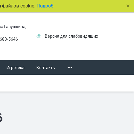
лов cookie.
Подробнее.
иса Галушкина,
Версия для слабовидящих
 683-5646
Игротека
Контакты
6