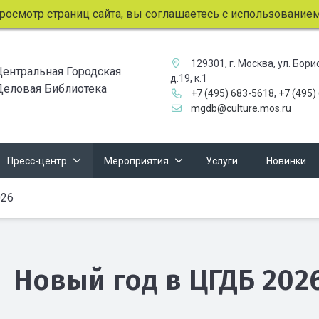
мотр страниц сайта, вы соглашаетесь с использованием фай
129301, г. Москва, ул. Бор
Центральная Городская
д.19, к.1
Деловая Библиотека
+7 (495) 683-5618
,
+7 (495)
mgdb@culture.mos.ru
Пресс-центр
Мероприятия
Услуги
Новинки
026
Новый год в ЦГДБ 202