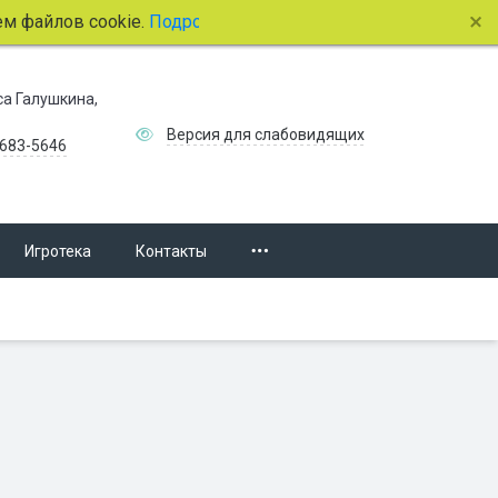
лов cookie.
Подробнее.
иса Галушкина,
Версия для слабовидящих
 683-5646
Игротека
Контакты