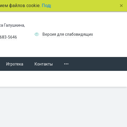
 файлов cookie.
Подробнее.
иса Галушкина,
Версия для слабовидящих
 683-5646
Игротека
Контакты