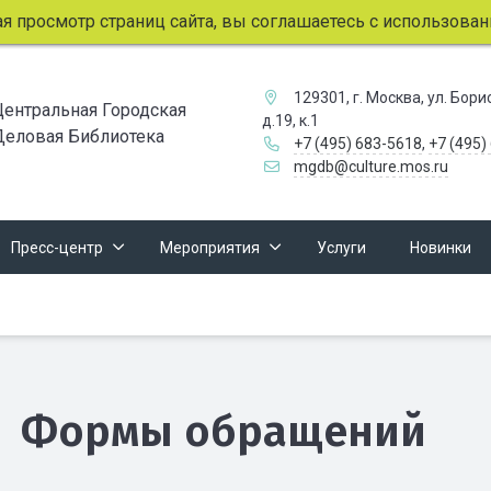
росмотр страниц сайта, вы соглашаетесь с использованием
129301, г. Москва, ул. Бор
Центральная Городская
д.19, к.1
Деловая Библиотека
+7 (495) 683-5618
,
+7 (495)
mgdb@culture.mos.ru
Пресс-центр
Мероприятия
Услуги
Новинки
Формы обращений