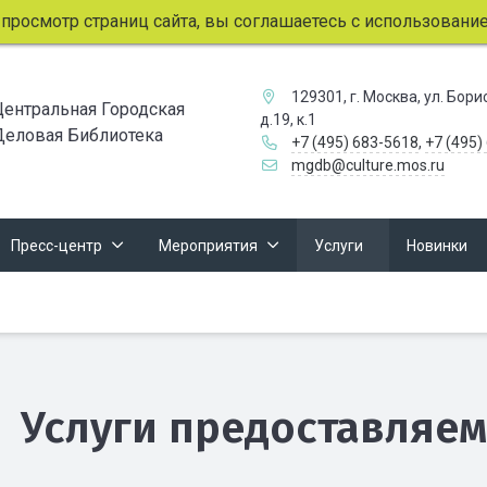
смотр страниц сайта, вы соглашаетесь с использованием ф
129301, г. Москва, ул. Бор
Центральная Городская
д.19, к.1
Деловая Библиотека
+7 (495) 683-5618
,
+7 (495)
mgdb@culture.mos.ru
Пресс-центр
Мероприятия
Услуги
Новинки
Услуги предоставляе