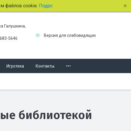
айлов cookie.
Подробнее.
иса Галушкина,
Версия для слабовидящих
 683-5646
Игротека
Контакты
мые библиотекой