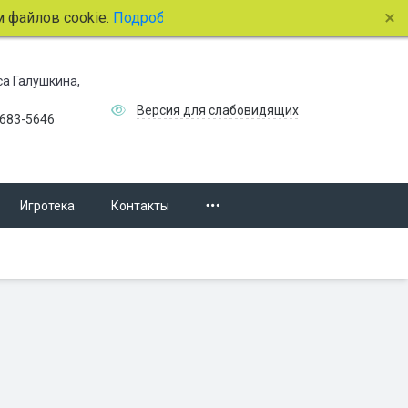
лов cookie.
Подробнее.
иса Галушкина,
Версия для слабовидящих
 683-5646
Игротека
Контакты