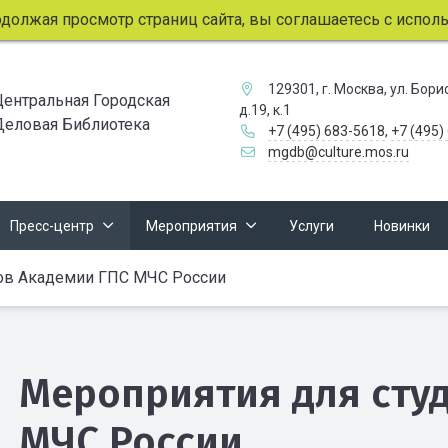
просмотр страниц сайта, вы соглашаетесь с использованием
129301, г. Москва, ул. Бор
Центральная Городская
д.19, к.1
Деловая Библиотека
+7 (495) 683-5618
,
+7 (495)
mgdb@culture.mos.ru
Пресс-центр
Мероприятия
Услуги
Новинки
ов Академии ГПС МЧС России
Мероприятия для сту
МЧС России