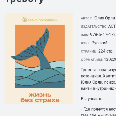
Юлия Орли
АВТОР:
АСТ
ИЗДАТЕЛЬСТВО:
978-5-17-172
ISBN:
Русский
ЯЗЫК:
224 стр.
СТРАНИЦ:
130х2
ФОРМАТ, ММ:
Тревога парализу
потенциал. Хвати
Юлия Орли, психо
найти внутреннюю
Вы узнаете:
- Где прячутся на
там, где мы дума