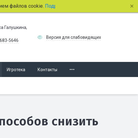
 файлов cookie.
Подробнее.
иса Галушкина,
Версия для слабовидящих
 683-5646
Игротека
Контакты
способов снизить