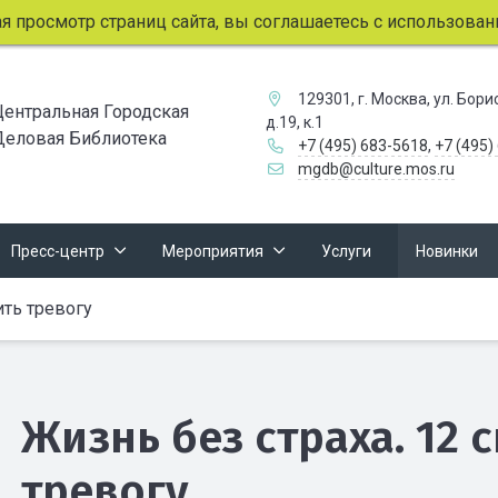
просмотр страниц сайта, вы соглашаетесь с использованием
129301, г. Москва, ул. Бор
Центральная Городская
д.19, к.1
Деловая Библиотека
+7 (495) 683-5618
,
+7 (495)
mgdb@culture.mos.ru
Пресс-центр
Мероприятия
Услуги
Новинки
ить тревогу
Жизнь без страха. 12 
тревогу