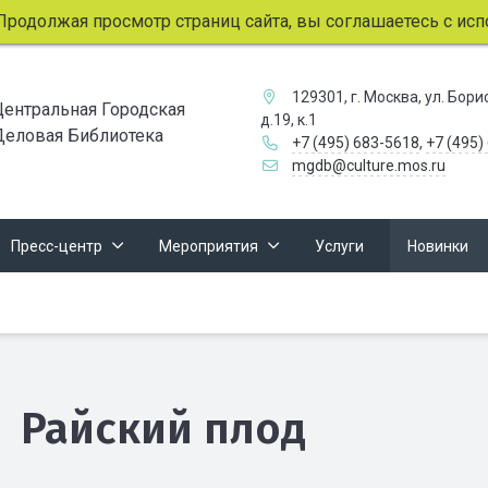
одолжая просмотр страниц сайта, вы соглашаетесь с испол
129301, г. Москва, ул. Бор
Центральная Городская
д.19, к.1
Деловая Библиотека
+7 (495) 683-5618
,
+7 (495)
mgdb@culture.mos.ru
Пресс-центр
Мероприятия
Услуги
Новинки
Райский плод