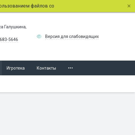
ьзованием файлов cookie.
Подробнее.
иса Галушкина,
Версия для слабовидящих
 683-5646
Игротека
Контакты