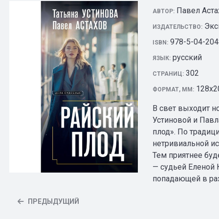
Павел Аста
АВТОР:
Экс
ИЗДАТЕЛЬСТВО:
978-5-04-204
ISBN:
русский
ЯЗЫК:
302
СТРАНИЦ:
128х2
ФОРМАТ, ММ:
В свет выходит 
Устиновой и Павл
плод». По традиц
нетривиальной ис
Тем приятнее буд
— судьей Еленой 
попадающей в ра
ПРЕДЫДУЩИЙ