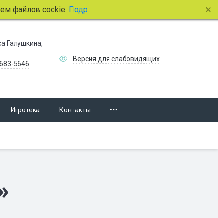
лов cookie.
Подробнее.
иса Галушкина,
Версия для слабовидящих
 683-5646
Игротека
Контакты
»