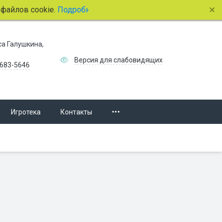
лов cookie.
Подробнее.
иса Галушкина,
Версия для слабовидящих
 683-5646
Игротека
Контакты