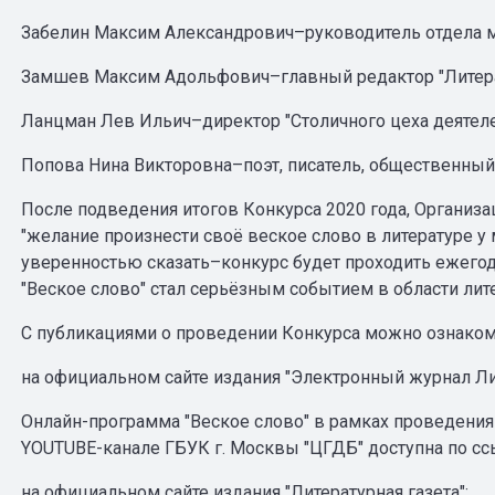
Забелин Максим Александрович–руководитель отдела 
Замшев Максим Адольфович–главный редактор "Литера
Ланцман Лев Ильич–директор "Столичного цеха деятеле
Попова Нина Викторовна–поэт, писатель, общественный
После подведения итогов Конкурса 2020 года, Организ
"желание произнести своё веское слово в литературе у
уверенностью сказать–конкурс будет проходить ежего
"Веское слово" стал серьёзным событием в области лит
С публикациями о проведении Конкурса можно ознакоми
на официальном сайте издания "Электронный журнал Лиt
Онлайн-программа "Веское слово" в рамках проведения
YOUTUBE-канале ГБУК г. Москвы "ЦГДБ" доступна по сс
на официальном сайте издания "Литературная газета":