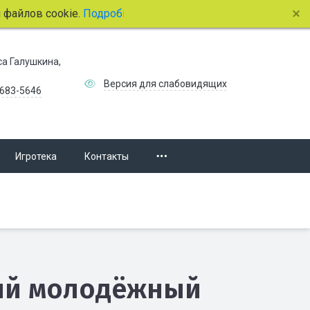
лов cookie.
Подробнее.
иса Галушкина,
Версия для слабовидящих
 683-5646
Игротека
Контакты
ий молодёжный