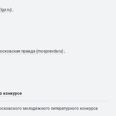
gz.ru)
;
осковская правда (mospravda.ru)
;
о конкурсе
сковского молодёжного литературного конкурса