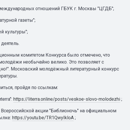
международных отношений ГБУК г. Москвы "ЦГДБ";
турной газеты";
й культуры";
 деятель.
ационным комитетом Конкурса было отмечено, что
 молодёжи необычайно велико. Это позволяет с
дно!". Московский молодёжный литературный конкурс
ературы.
ться, пройдя по ссылкам:
erra":
https://literra.online/posts/veskoe-slovo-molodezhi
;
 Всероссийской акции "Библионочь" на официальном
ылке:
https://youtu.be/TR1QwyIkloA
;