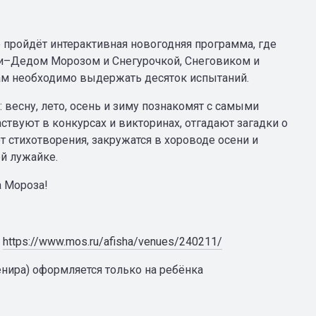
 пройдёт интерактивная новогодняя программа, где
и–Дедом Морозом и Снегурочкой, Снеговиком и
ам необходимо выдержать десяток испытаний.
весну, лето, осень и зиму познакомят с самыми
твуют в конкурсах и викторинах, отгадают загадки о
ют стихотворения, закружатся в хороводе осени и
ей лужайке.
а Мороза!
:
https://www.mos.ru/afisha/venues/240211/
нира) оформляется только на ребёнка