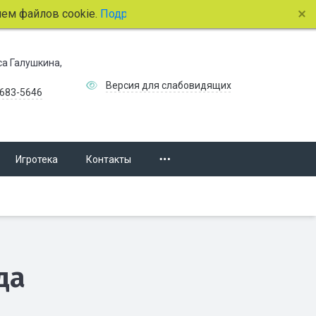
айлов cookie.
Подробнее.
иса Галушкина,
Версия для слабовидящих
 683-5646
Игротека
Контакты
да