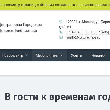
смотр страниц сайта, вы соглашаетесь с использованием ф
129301, г. Москва, ул. Бор
Центральная Городская
д.19, к.1
Деловая Библиотека
+7 (495) 683-5618
,
+7 (495)
mgdb@culture.mos.ru
Пресс-центр
Мероприятия
Услуги
Новинки
В гости к временам го