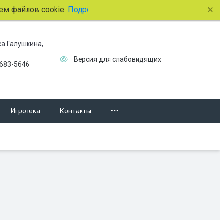
айлов cookie.
Подробнее.
иса Галушкина,
Версия для слабовидящих
 683-5646
Игротека
Контакты