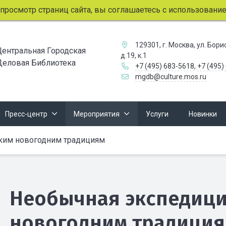
мотр страниц сайта, вы соглашаетесь с использованием фа
129301, г. Москва, ул. Бор
Центральная Городская
д.19, к.1
Деловая Библиотека
+7 (495) 683-5618
,
+7 (495)
mgdb@culture.mos.ru
Пресс-центр
Мероприятия
Услуги
Новинки
ким новогодним традициям
Необычная экспедици
новогодним традици