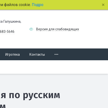
йлов cookie.
Подробнее.
иса Галушкина,
Версия для слабовидящих
 683-5646
Игротека
Контакты
я по русским
ям