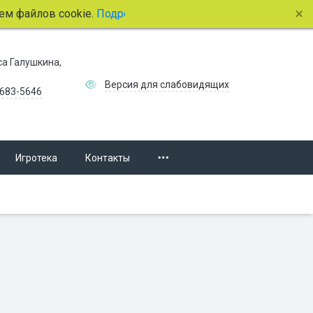
айлов cookie.
Подробнее.
иса Галушкина,
Версия для слабовидящих
 683-5646
Игротека
Контакты