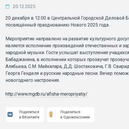
20.12.2025
20 декабря в 12:00 в Центральной Городской Деловой 
посвящённый празднованию Нового 2025 года.
Мероприятие направлено на развитие культурного досуг
является исполнение произведений отечественных и за
народной музыки. Гости услышат выступления учащихся
Бабаджаняна, в исполнении которых прозвучат прозвуча
Алябьева, С.М. Майкапара, Д.Д. Шостаковича, Г.В. Свири
Георга Генделя и русские народные песни. Вечер помо
новогоднего настроения.
http://www.mgdb.ru/afisha-meropriyatiy/
Поделиться
Поделиться
в ВКонтакте
в Одноклассники