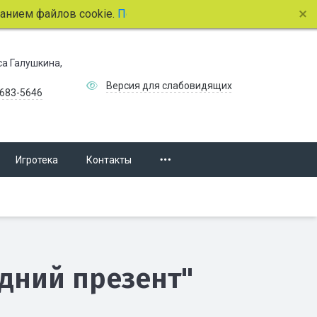
ем файлов cookie.
Подробнее.
иса Галушкина,
Версия для слабовидящих
 683-5646
Игротека
Контакты
дний презент"