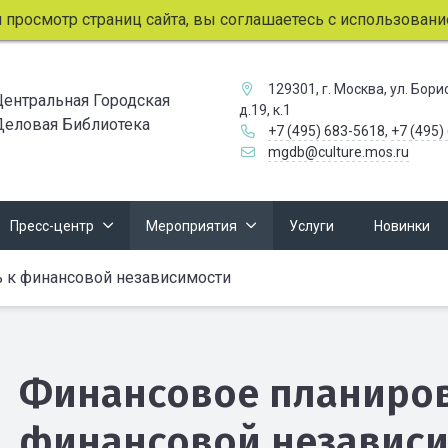
смотр страниц сайта, вы соглашаетесь с использованием ф
129301, г. Москва, ул. Бор
Центральная Городская
д.19, к.1
Деловая Библиотека
+7 (495) 683-5618
,
+7 (495)
mgdb@culture.mos.ru
Пресс-центр
Мероприятия
Услуги
Новинки
ь к финансовой независимости
Финансовое планиров
финансовой независ