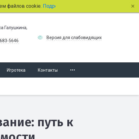
айлов cookie.
Подробнее.
иса Галушкина,
Версия для слабовидящих
 683-5646
Игротека
Контакты
ание: путь к
имости