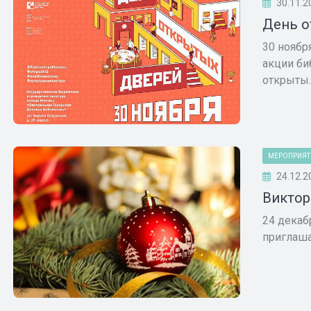
30.11.2
День о
30 ноябр
акции би
открыты..
МЕРОПРИЯТ
24.12.2
Виктор
24 декаб
приглаша