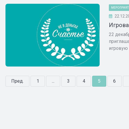
МЕРОПРИЯТ
22.12.2
Игрова
22 декаб
приглаша
игровую .
Пред.
1
...
3
4
5
6