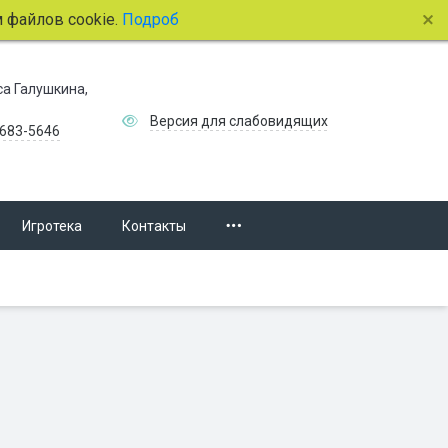
лов cookie.
Подробнее.
иса Галушкина,
Версия для слабовидящих
 683-5646
Игротека
Контакты