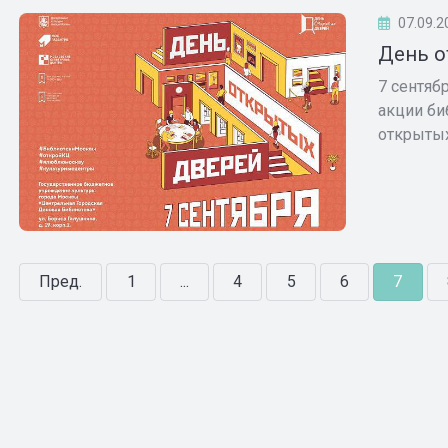
07.09.2
День о
7 сентяб
акции би
открытых 
Пред.
1
...
4
5
6
7