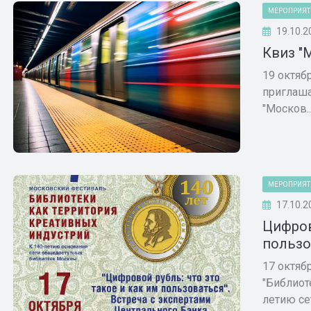
МЕРОПРИЯТ
19.10.2
Квиз "
19 октяб
приглаша
"Москов..
МЕРОПРИЯТ
17.10.2
Цифров
пользо
17 октяб
"Библиот
летию сет