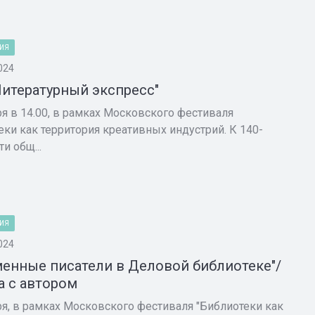
ИЯ
024
Литературный экспресс"
ря в 14.00, в рамках Московского фестиваля
еки как территория креативных индустрий. К 140-
и общ...
ИЯ
024
енные писатели в Деловой библиотеке"/
а с автором
ря, в рамках Московского фестиваля "Библиотеки как