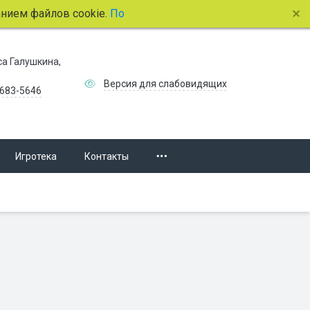
айлов cookie.
Подробнее.
иса Галушкина,
Версия для слабовидящих
 683-5646
Игротека
Контакты