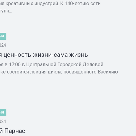
ия креативных индустрий. К 140-летию сети
упн...
ИЯ
024
я ценность жизни-сама жизнь
ря в 17:00 в Центральной Городской Деловой
ке состоится лекция цикла, посвящённого Василию
ИЯ
024
й Парнас