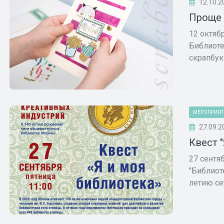
12.10.2
Проще 
12 октяб
Библиоте
скрапбук
МЕРОПРИЯТ
27.09.2
Квест 
27 сентя
"Библиот
летию сет