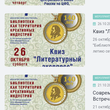
МЕРОПРИЯТ
26.10.2
Квиз "
26 октяб
"Библиот
летию сет
МЕРОПРИЯТ
21.10.2
Соврем
Встреч
21 октяб