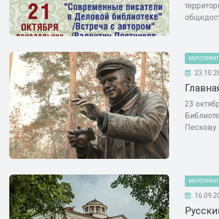
территор
общедост
МЕРОПРИЯТ
23.10.2
Главна
23 октяб
Библиоте
Пескову.
МЕРОПРИЯТ
16.09.2
Русски