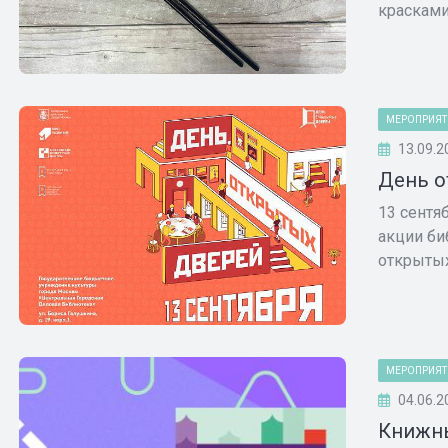
красками 
МЕРОПРИЯТ
13.09.2
День о
13 сентя
акции би
открытых 
МЕРОПРИЯТ
04.06.2
Книжны