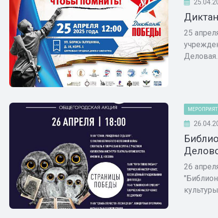
25.04.2
Диктан
25 апрел
учрежден
Деловая..
МЕРОПРИЯТ
26.04.2
Библио
Делово
26 апрел
"Библион
культуры 