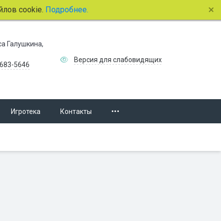
лов cookie.
Подробнее.
иса Галушкина,
Версия для слабовидящих
 683-5646
Игротека
Контакты