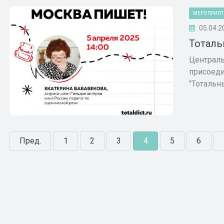
МЕРОПРИЯТ
05.04.2
Тоталь
Централь
присоеди
"Тотальны
Пред.
1
2
3
4
5
6