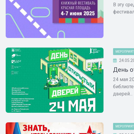
В эту ср
фестиваль
МЕРОПРИЯТ
24.05.2
День о
24 мая 2
библиоте
дверей...
МЕРОПРИЯТ