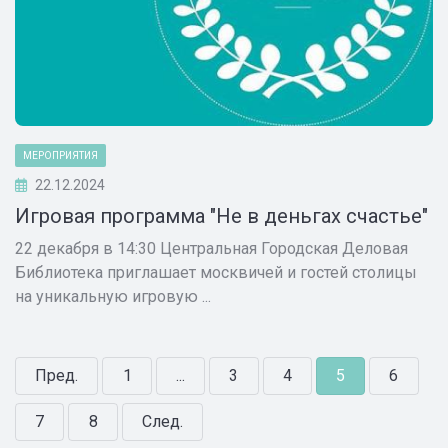
МЕРОПРИЯТИЯ
22.12.2024
Игровая программа "Не в деньгах счастье"
22 декабря в 14:30 Центральная Городская Деловая
Библиотека приглашает москвичей и гостей столицы
на уникальную игровую ...
Пред.
1
...
3
4
5
6
7
8
След.